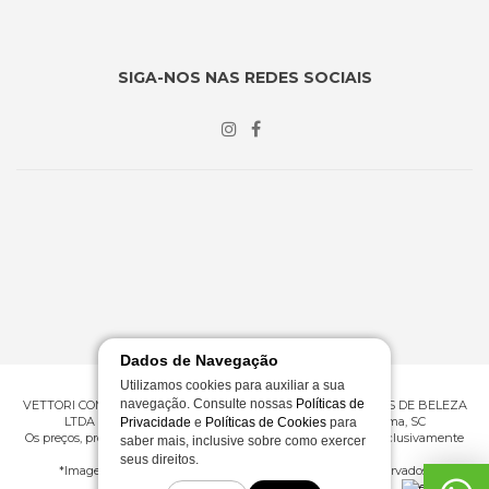
SIGA-NOS NAS REDES SOCIAIS
Dados de Navegação
Utilizamos cookies para auxiliar a sua
navegação. Consulte nossas
Políticas de
VETTORI COMERCIO ATACADISTA E VAREJISTA DE PRODUTOS DE BELEZA
LTDA ME | CNPJ 09.430.602/0001-53 | Rua 276, 360 - Itapema, SC
Privacidade
e
Políticas de Cookies
para
Os preços, promoções e condições de pagamento são válidos exclusivamente
saber mais, inclusive sobre como exercer
para compras efetuadas em nossa loja virtual.
seus direitos.
*Imagens meramente ilustrativas | © Todos os direitos reservados.