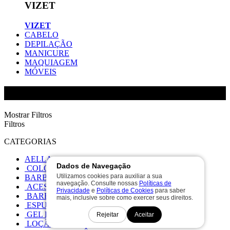
VIZET
VIZET
CABELO
DEPILAÇÃO
MANICURE
MAQUIAGEM
MÓVEIS
EDEL
Mostrar Filtros
Filtros
CATEGORIAS
AELLA
Dados de Navegação
COLORAÇAO
Utilizamos cookies para auxiliar a sua
BARBEARIA
navegação. Consulte nossas
Políticas de
ACESSÓRIOS BARBEARIA
Privacidade
e
Políticas de Cookies
para saber
BARBEARIA
mais, inclusive sobre como exercer seus direitos.
ESPUMA CREME BARBEARIA
GEL BARBEARIA
Rejeitar
Aceitar
LOÇÃO BARBEARIA