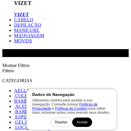
VIZET
VIZET
CABELO
DEPILAÇÃO
MANICURE
MAQUIAGEM
MÓVEIS
FT1
Mostrar Filtros
Filtros
CATEGORIAS
AELLA
Dados de Navegação
COLORAÇAO
Utilizamos cookies para auxiliar a sua
BARBEARIA
navegação. Consulte nossas
Políticas de
ACESSÓRIOS BARBEARIA
Privacidade
e
Políticas de Cookies
para saber
BARBEARIA
mais, inclusive sobre como exercer seus direitos.
ESPUMA CREME BARBEARIA
GEL BARBEARIA
Rejeitar
Aceitar
LOÇÃO BARBEARIA