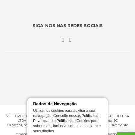
SIGA-NOS NAS REDES SOCIAIS
Dados de Navegação
Utilizamos cookies para auxiliar a sua
navegação. Consulte nossas
Políticas de
VETTORI COMERCIO ATACADISTA E VAREJISTA DE PRODUTOS DE BELEZA
LTDA ME | CNPJ 09.430.602/0001-53 | Rua 276, 360 - Itapema, SC
Privacidade
e
Políticas de Cookies
para
Os preços, promoções e condições de pagamento são válidos exclusivamente
saber mais, inclusive sobre como exercer
para compras efetuadas em nossa loja virtual.
seus direitos.
*Imagens meramente ilustrativas | © Todos os direitos reservados.