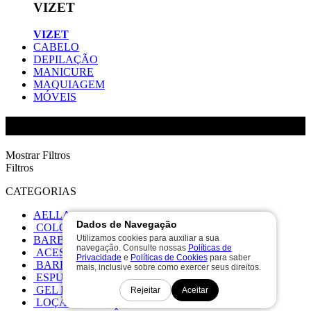
VIZET
VIZET
CABELO
DEPILAÇÃO
MANICURE
MAQUIAGEM
MÓVEIS
AMERICAN BURRS
Mostrar Filtros
Filtros
CATEGORIAS
AELLA
Dados de Navegação
COLORAÇAO
Utilizamos cookies para auxiliar a sua
BARBEARIA
navegação. Consulte nossas
Políticas de
ACESSÓRIOS BARBEARIA
Privacidade
e
Políticas de Cookies
para saber
BARBEARIA
mais, inclusive sobre como exercer seus direitos.
ESPUMA CREME BARBEARIA
GEL BARBEARIA
Rejeitar
Aceitar
LOÇÃO BARBEARIA