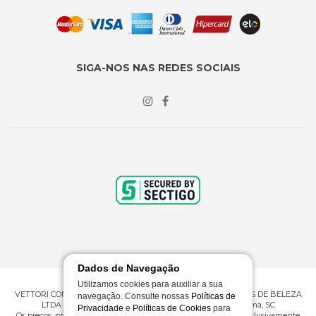
SIGA-NOS NAS REDES SOCIAIS
Dados de Navegação
Utilizamos cookies para auxiliar a sua
VETTORI COMERCIO ATACADISTA E VAREJISTA DE PRODUTOS DE BELEZA
navegação. Consulte nossas
Políticas de
LTDA ME | CNPJ 09.430.602/0001-53 | Rua 276, 360 - Itapema, SC
Privacidade
e
Políticas de Cookies
para
Os preços, promoções e condições de pagamento são válidos exclusivamente