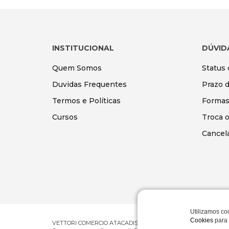
INSTITUCIONAL
DÚVID
Quem Somos
Status
Duvidas Frequentes
Prazo 
Termos e Políticas
Formas
Cursos
Troca 
Cancel
Utilizamos co
Cookies
para 
VETTORI COMERCIO ATACADISTA E VAREJISTA DE PRODUTOS DE BE