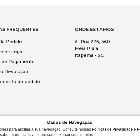
AS FREQUENTES
ONDE ESTAMOS
 do Pedido
Rua 276, 360
Meia Praia
de entrega
Itapema - SC
 de Pagamento
ou Devolução
amento do pedido
Dados de Navegação
okies para auxiliar a sua navegação. Consulte nossas
Políticas de Privacidade
e
P
saber mais, inclusive sobre como exercer seus direitos.
LEZA LTDA ME | CNPJ 09.430.602/0001-53 | Rua 276, 360 - Itapema, SC