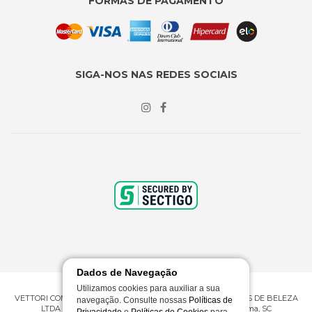
FORMAS DE PAGAMENTO
SIGA-NOS NAS REDES SOCIAIS
Dados de Navegação
Utilizamos cookies para auxiliar a sua
VETTORI COMERCIO ATACADISTA E VAREJISTA DE PRODUTOS DE BELEZA
navegação. Consulte nossas
Políticas de
LTDA ME | CNPJ 09.430.602/0001-53 | Rua 276, 360 - Itapema, SC
Privacidade
e
Políticas de Cookies
para