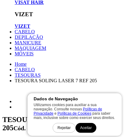
VISAT HAIR
VIZET
VIZET
CABELO
DEPILAÇÃO
MANICURE
MAQUIAGEM
MÓVEIS
Home
CABELO
TESOURAS
TESOURA SOLING LASER 7 REF 205
Dados de Navegação
Utilizamos cookies para auxiliar a sua
navegação. Consulte nossas
Políticas de
Privacidade
e
Políticas de Cookies
para saber
mais, inclusive sobre como exercer seus direitos.
TESOURA SOLING LASER 7 REF
205
Cód. 7205
Rejeitar
Aceitar