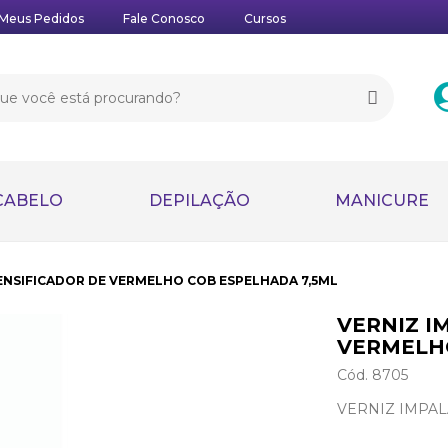
Meus Pedidos
Fale Conosco
Cursos
CABELO
DEPILAÇÃO
MANICURE
TENSIFICADOR DE VERMELHO COB ESPELHADA 7,5ML
VERNIZ I
VERMELHO
Cód. 8705
VERNIZ IMPA