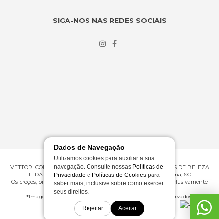
SIGA-NOS NAS REDES SOCIAIS
Dados de Navegação
Utilizamos cookies para auxiliar a sua
navegação. Consulte nossas
Políticas de
VETTORI COMERCIO ATACADISTA E VAREJISTA DE PRODUTOS DE BELEZA
LTDA ME | CNPJ 09.430.602/0001-53 | Rua 276, 360 - Itapema, SC
Privacidade
e
Políticas de Cookies
para
Os preços, promoções e condições de pagamento são válidos exclusivamente
saber mais, inclusive sobre como exercer
para compras efetuadas em nossa loja virtual.
seus direitos.
*Imagens meramente ilustrativas | © Todos os direitos reservados.
Rejeitar
Aceitar