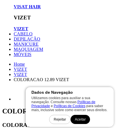
VISAT HAIR
VIZET
VIZET
CABELO
DEPILAÇÃO
MANICURE
MAQUIAGEM
MÓVEIS
Home
VIZET
VIZET
COLORACAO 12.89 VIZET
Dados de Navegação
Utilizamos cookies para auxiliar a sua
navegação. Consulte nossas
Políticas de
Privacidade
e
Políticas de Cookies
para saber
COLORACAO 12.89 VIZET
mais, inclusive sobre como exercer seus direitos.
Cód. 8538
Rejeitar
Aceitar
COLORACAO VIZET 12.89